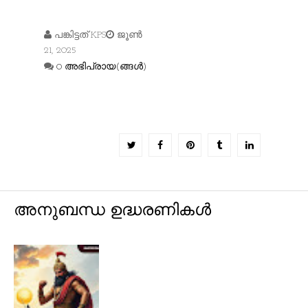
പങ്കിട്ടത്
KPS
ജൂൺ
21, 2025
0 അഭിപ്രായ(ങ്ങള്‍)
അനുബന്ധ ഉദ്ധരണികൾ