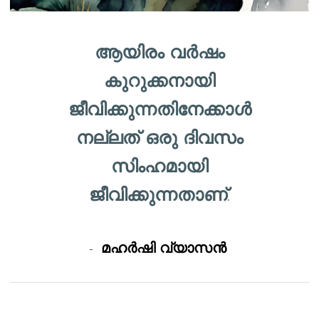
ആയിരം വർഷം
കുറുക്കനായി
ജീവിക്കുന്നതിനേക്കാൾ
നല്ലത് ഒരു ദിവസം
സിംഹമായി
ജീവിക്കുന്നതാണ്.
-
മഹർഷി വ്യാസൻ