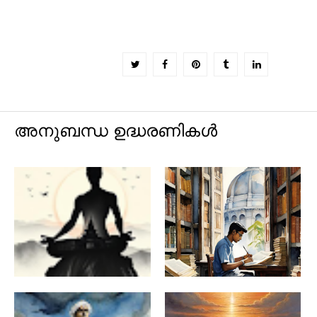
അനുബന്ധ ഉദ്ധരണികൾ