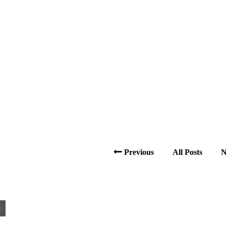
Previous
All Posts
N
: