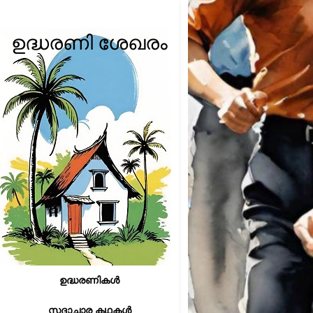
ഉദ്ധരണി ശേഖരം
ഉദ്ധരണികൾ
സദാചാര കഥകൾ