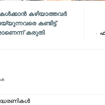
േൾക്കാൻ കഴിയാത്തവർ
്യുന്നവരെ കണ്ടിട്ട്
ാരാണെന്ന് കരുതി.
-
ഫ്
്‍)
ദ്ധരണികൾ