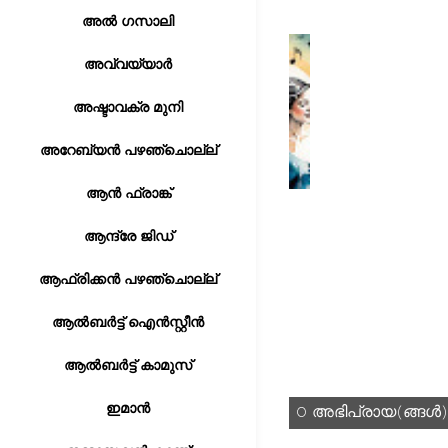
അൽ ഗസാലി
അവ്വയ്യാർ
അഷ്ടാവക്ര മുനി
അറേബ്യൻ പഴഞ്ചൊല്ല്
ആൻ ഫ്രാങ്ക്
ആന്ദ്രേ ജിഡ്
ആഫ്രിക്കൻ പഴഞ്ചൊല്ല്
ആൽബർട്ട് ഐൻസ്റ്റീൻ
ആൽബർട്ട് കാമുസ്
ഇമാൻ
0 അഭിപ്രായ(ങ്ങള്‍)