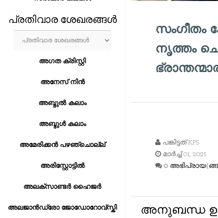
പ്രതിവാര ശേഖരങ്ങൾ
സംഗീതം ക
നൃത്തം ചെയ
അഗത ക്രിസ്റ്റി
ഭ്രാന്തന്മ
അനേസ് നിൻ
അബ്ദുൽ കലാം
അബ്ദുൾ കലാം
പങ്കിട്ടത്
KPS
അമേരിക്കൻ പഴഞ്ചൊല്ല്
മാർച്ച് 01, 2025
അരിസ്റ്റോട്ടിൽ
0 അഭിപ്രായ(ങ്ങള
അലക്സാണ്ടർ ഹൈജർ
അലജാൻഡ്രോ ജോഡോറോവ്സ്കി
അനുബന്ധ ഉ