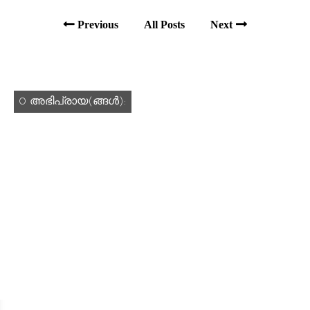
Previous
All Posts
Next
0 അഭിപ്രായ(ങ്ങള്‍):