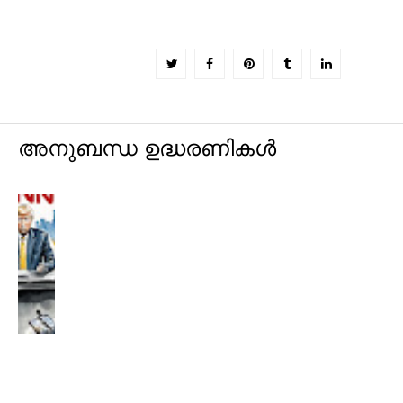
അനുബന്ധ ഉദ്ധരണികൾ