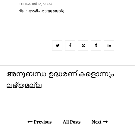
നവംബർ 18, 2024
0 അഭിപ്രായ(ങ്ങള്‍)
അനുബന്ധ ഉദ്ധരണികളൊന്നും
ലഭ്യമല്ല
Previous
All Posts
Next