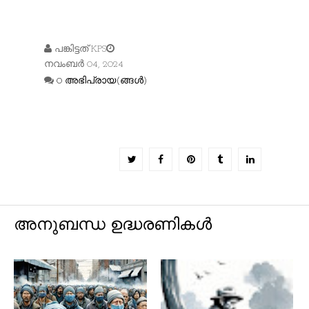
പങ്കിട്ടത്
KPS
നവംബർ 04, 2024
0 അഭിപ്രായ(ങ്ങള്‍)
അനുബന്ധ ഉദ്ധരണികൾ