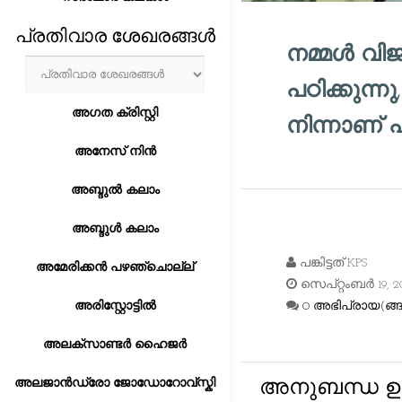
പ്രതിവാര ശേഖരങ്ങൾ
നമ്മൾ വിജയ
പഠിക്കുന്
അഗത ക്രിസ്റ്റി
നിന്നാണ് പ
അനേസ് നിൻ
അബ്ദുൽ കലാം
അബ്ദുൾ കലാം
പങ്കിട്ടത്
KPS
അമേരിക്കൻ പഴഞ്ചൊല്ല്
സെപ്റ്റംബർ 19, 2
അരിസ്റ്റോട്ടിൽ
0 അഭിപ്രായ(ങ്ങള
അലക്സാണ്ടർ ഹൈജർ
അലജാൻഡ്രോ ജോഡോറോവ്സ്കി
അനുബന്ധ ഉദ