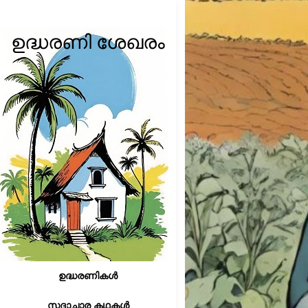
ഉദ്ധരണി ശേഖരം
ഉദ്ധരണികൾ
സദാചാര കഥകൾ