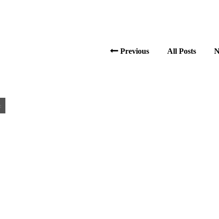
Previous
All Posts
N
: