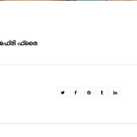
െഫ്രി ഫ്രൈ