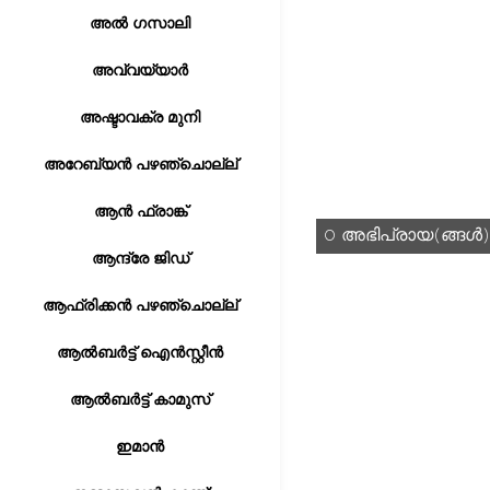
അൽ ഗസാലി
അവ്വയ്യാർ
അഷ്ടാവക്ര മുനി
അറേബ്യൻ പഴഞ്ചൊല്ല്
ആൻ ഫ്രാങ്ക്
0 അഭിപ്രായ(ങ്ങള്‍)
ആന്ദ്രേ ജിഡ്
ആഫ്രിക്കൻ പഴഞ്ചൊല്ല്
ആൽബർട്ട് ഐൻസ്റ്റീൻ
ആൽബർട്ട് കാമുസ്
ഇമാൻ