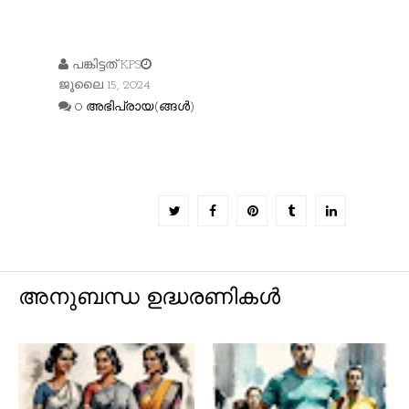
പങ്കിട്ടത്
KPS
ജൂലൈ 15, 2024
0 അഭിപ്രായ(ങ്ങള്‍)
അനുബന്ധ ഉദ്ധരണികൾ